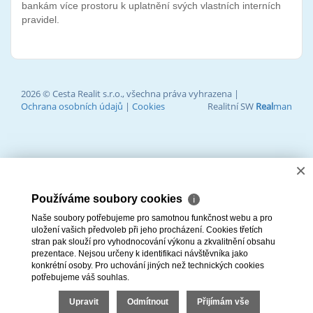
bankám více prostoru k uplatnění svých vlastních interních
pravidel.
2026 © Cesta Realit s.r.o., všechna práva vyhrazena |
Ochrana osobních údajů
|
Cookies
Realitní SW
Real
man
×
Používáme soubory cookies
ℹ
Naše soubory potřebujeme pro samotnou funkčnost webu a pro
uložení vašich předvoleb při jeho procházení. Cookies třetích
stran pak slouží pro vyhodnocování výkonu a zkvalitnění obsahu
prezentace. Nejsou určeny k identifikaci návštěvníka jako
konkrétní osoby. Pro uchování jiných než technických cookies
potřebujeme váš souhlas.
Upravit
Odmítnout
Přijímám vše