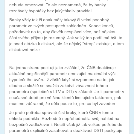
nebude omezovat. To ale neznamená, že by banky
rozdávaly hypotéky bez jakýchkoliv pravidel.
Banky vždy tak či onak měly takový či velmi podobný
parametr ve svých postupech zohledněn. Konec konců,
požadavek na to, aby člověk nesplácel více, než nějakou
část svého příjmu je rozumný. Jak velký ten podíl má být, to
je snad otázka k diskuzi, ale že nějaký "strop" existuje, o tom
diskutovat nelze.
Na jednu stranu pociťuji jako zvláštní, že ČNB deaktivuje
aktuálně nejpřísnější parametr omezující maximální výši
hypotečního úvěru. Zvláště když si vzpomenu na to, jak
dlouho a složitě se snažila zakotvit závaznost tohoto
parametru (společně s LTV a DTI) v zákoně. Je-li parametr v
současné době pro většinu klientů limitujícím faktorem, pak
musíme zdůraznit, že dělá pouze to, pro co byl zaveden.
Je proto potřeba správně číst kroky, které ČNB v tomto
ohledu podnikla. Rozhodně nepřehodnotila svůj náhled na
bezpečné zadlužování. Necítí však již tak velkou potřebu do
parametrů explicitně zasahovat a deaktivací DSTI poskytuje