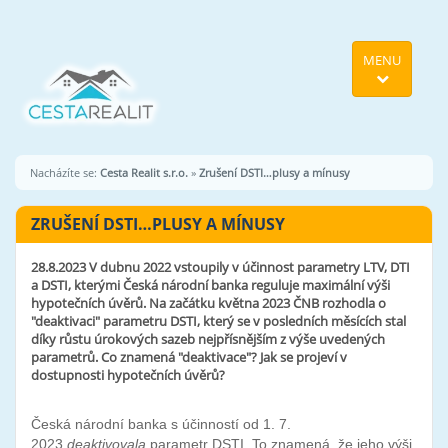
MENU
Nacházíte se:
Cesta Realit s.r.o.
»
Zrušení DSTI…plusy a mínusy
ZRUŠENÍ DSTI…PLUSY A MÍNUSY
28.8.2023
V dubnu 2022 vstoupily v účinnost parametry LTV, DTI
a DSTI, kterými Česká národní banka reguluje maximální výši
hypotečních úvěrů. Na začátku května 2023 ČNB rozhodla o
"deaktivaci" parametru DSTI, který se v posledních měsících stal
díky růstu úrokových sazeb nejpřísnějším z výše uvedených
parametrů. Co znamená "deaktivace"? Jak se projeví v
dostupnosti hypotečních úvěrů?
Česká národní banka s účinností od 1. 7.
2023
deaktivovala
parametr DSTI. To znamená, že jeho výši