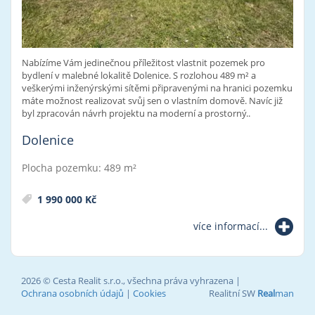
Nabízíme Vám jedinečnou příležitost vlastnit pozemek pro
bydlení v malebné lokalitě Dolenice. S rozlohou 489 m² a
veškerými inženýrskými sítěmi připravenými na hranici pozemku
máte možnost realizovat svůj sen o vlastním domově. Navíc již
byl zpracován návrh projektu na moderní a prostorný..
Dolenice
Plocha pozemku: 489 m²
1 990 000 Kč
více informací...
2026 © Cesta Realit s.r.o., všechna práva vyhrazena |
Ochrana osobních údajů
|
Cookies
Realitní SW
Real
man