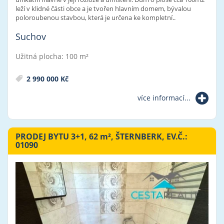
leží v klidné části obce a je tvořen hlavním domem, bývalou
poloroubenou stavbou, která je určena ke kompletní..
Suchov
Užitná plocha: 100 m²
2 990 000 Kč
více informací...
PRODEJ BYTU 3+1, 62
m²
, ŠTERNBERK, EV.Č.:
01090