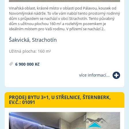
Vinařská oblast, krásné místo v oblasti pod Pálavou, kousek od
Novomlýnské nádrže. To vše vám nabízí tento prostorný rodinný
dům s průjezdem se nachází v obci Strachotín. Tento půvabný
dům s užitnou plochou 160 m² a rozlehlým pozemkem je
ideálním místem pro Vaši rodinu. V přízemí se nachází 2..
Šakvická, Strachotín
Užitná plocha: 160 m²
6 900 000 Kč
více informací...
PRODEJ BYTU 3+1, U STŘELNICE, ŠTERNBERK,
EV.Č.: 01091