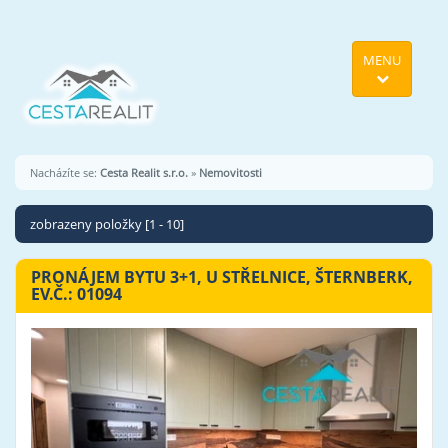
MENU
Nacházíte se:
Cesta Realit s.r.o.
»
Nemovitosti
zobrazeny položky [1 - 10]
PRONÁJEM BYTU 3+1, U STŘELNICE, ŠTERNBERK,
EV.Č.: 01094