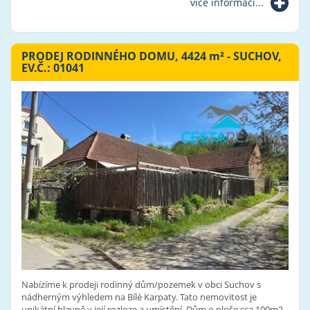
více informací...
PRODEJ RODINNÉHO DOMU, 4424
m²
- SUCHOV,
EV.Č.: 01041
Nabízíme k prodeji rodinný dům/pozemek v obci Suchov s
nádherným výhledem na Bílé Karpaty. Tato nemovitost je
unikátní hlavně v její rozloze a umístění. Dům o ploše cca 100m2