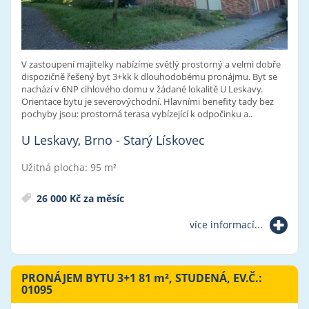
V zastoupení majitelky nabízíme světlý prostorný a velmi dobře
dispozičně řešený byt 3+kk k dlouhodobému pronájmu. Byt se
nachází v 6NP cihlového domu v žádané lokalitě U Leskavy.
Orientace bytu je severovýchodní. Hlavními benefity tady bez
pochyby jsou: prostorná terasa vybízející k odpočinku a..
U Leskavy, Brno - Starý Lískovec
Užitná plocha: 95 m²
26 000 Kč za měsíc
více informací...
PRONÁJEM BYTU 3+1 81
m²
, STUDENÁ, EV.Č.:
01095