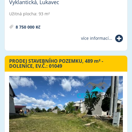
Vyklantická, Lukavec
Užitná plocha: 93 m²
8 750 000 Kč
více informací...
PRODEJ STAVEBNÍHO POZEMKU, 489
m²
-
DOLENICE, EV.Č.: 01049